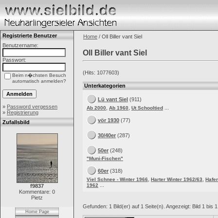
Registrierte Benutzer
Home
/ Oll Biller vant Siel
Benutzername:
Oll Biller vant Siel
Passwort:
(Hits: 1077603)
Beim n�chsten Besuch
automatisch anmelden?
Unterkategorien
Lü vant Siel
(911)
»
Password vergessen
,
,
...
Ab 2000
Ab 1960
Ut Schooltied
»
Registrierung
vör 1930
(77)
Zufallsbild
30/40er
(287)
50er
(248)
"Muni-Fischen"
60er
(318)
,
,
Viel Schnee - Winter 1966
Harter Winter 1962/63
Hafe
...
1962
f9837
Kommentare: 0
Pietz
Gefunden: 1 Bild(er) auf 1 Seite(n). Angezeigt: Bild 1 bis 1
Home Page