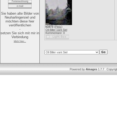
Ferienwohnung
e-mail
Sie haben alte Bilder von
Neuharlingersiel und
möchten diese hier
veröffentlichen
k1673
(
Pietz
)
-
Oll Biller vant Siel
setzen Sie sich mit mir in
Kommentare: 0
Verbindung
klick hier...
Powered by
4images
1.7.7 Copyrig