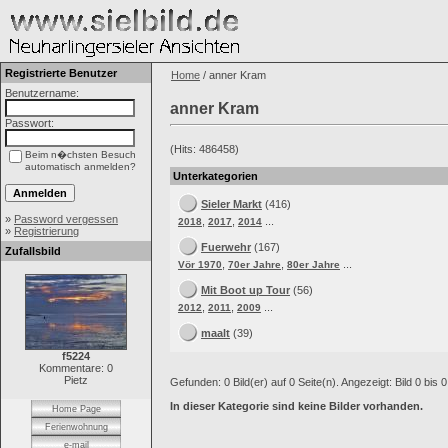
Registrierte Benutzer
Home
/ anner Kram
Benutzername:
anner Kram
Passwort:
(Hits: 486458)
Beim n�chsten Besuch
automatisch anmelden?
Unterkategorien
Sieler Markt
(416)
»
Password vergessen
,
,
...
2018
2017
2014
»
Registrierung
Fuerwehr
(167)
Zufallsbild
,
,
...
Vör 1970
70er Jahre
80er Jahre
Mit Boot up Tour
(56)
,
,
...
2012
2011
2009
maalt
(39)
f5224
Kommentare: 0
Pietz
Gefunden: 0 Bild(er) auf 0 Seite(n). Angezeigt: Bild 0 bis 0
In dieser Kategorie sind keine Bilder vorhanden.
Home Page
Ferienwohnung
e-mail