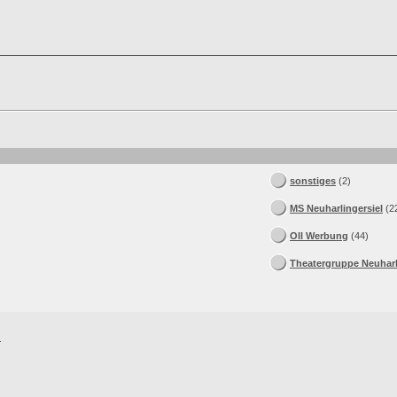
sonstiges
(2)
MS Neuharlingersiel
(2
Oll Werbung
(44)
Theatergruppe Neuharl
.