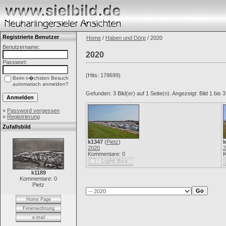
Registrierte Benutzer
Home
/
Haben und Dörp
/ 2020
Benutzername:
2020
Passwort:
(Hits: 178699)
Beim n�chsten Besuch
automatisch anmelden?
Gefunden: 3 Bild(er) auf 1 Seite(n). Angezeigt: Bild 1 bis 3
»
Password vergessen
»
Registrierung
Zufallsbild
k1347
(
Pietz
)
k
2020
2
Kommentare: 0
K
k1189
Kommentare: 0
Pietz
Home Page
Ferienwohnung
e-mail