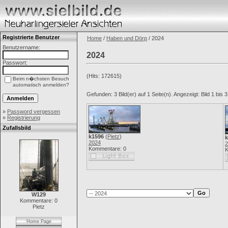
Registrierte Benutzer
Home
/
Haben und Dörp
/ 2024
Benutzername:
2024
Passwort:
(Hits: 172615)
Beim n�chsten Besuch
automatisch anmelden?
Gefunden: 3 Bild(er) auf 1 Seite(n). Angezeigt: Bild 1 bis 3
»
Password vergessen
»
Registrierung
Zufallsbild
k1596
(
Pietz
)
k
2024
2
Kommentare: 0
K
W129
Kommentare: 0
Pietz
Home Page