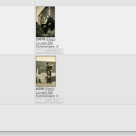
10078
(
Pietz
)
Lü vant Siel
Kommentare: 0
al106
(
Pietz
)
Lü vant Siel
Kommentare: 0