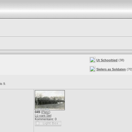
Ut Schooltied
(38)
Sielers as Soldaten
(70
is 9.
049
(
Pietz
)
Lü vant Siel
Kommentare: 0