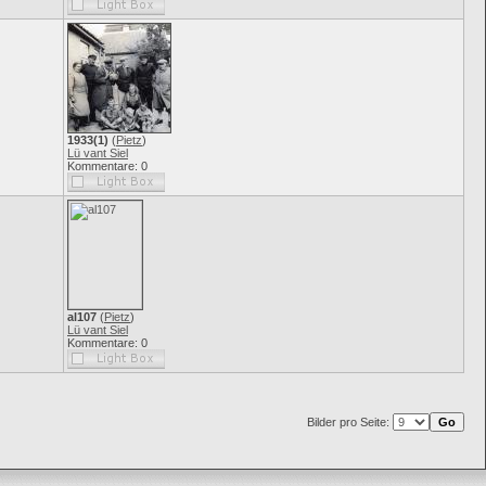
1933(1)
(
Pietz
)
Lü vant Siel
Kommentare: 0
al107
(
Pietz
)
Lü vant Siel
Kommentare: 0
Bilder pro Seite: