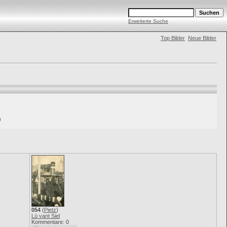
Erweiterte Suche
Top Bilder
Neue Bilder
)
054
(
Pietz
)
Lü vant Siel
Kommentare: 0