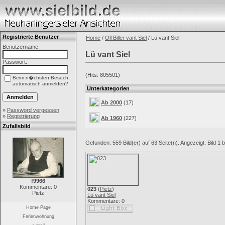
Registrierte Benutzer
Home
/
Oll Biller vant Siel
/ Lü vant Siel
Benutzername:
Lü vant Siel
Passwort:
(Hits: 805501)
Beim n�chsten Besuch
automatisch anmelden?
Unterkategorien
Ab 2000
(17)
»
Password vergessen
»
Registrierung
Ab 1960
(227)
Zufallsbild
Gefunden: 559 Bild(er) auf 63 Seite(n). Angezeigt: Bild 1 b
f9966
Kommentare: 0
023
(
Pietz
)
Pietz
Lü vant Siel
Kommentare: 0
Home Page
Ferienwohnung