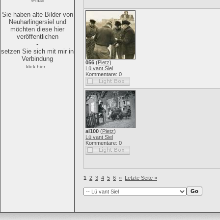
e-mail
Sie haben alte Bilder von
Neuharlingersiel und
möchten diese hier
veröffentlichen
-
setzen Sie sich mit mir in
Verbindung
056
(
Pietz
)
klick hier...
Lü vant Siel
Kommentare: 0
al100
(
Pietz
)
Lü vant Siel
Kommentare: 0
1
2
3
4
5
6
»
Letzte Seite »