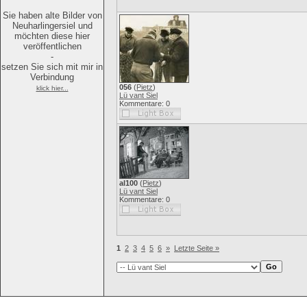
Sie haben alte Bilder von
Neuharlingersiel und
möchten diese hier
veröffentlichen
-
setzen Sie sich mit mir in
Verbindung
056
(
Pietz
)
klick hier...
Lü vant Siel
Kommentare: 0
al100
(
Pietz
)
Lü vant Siel
Kommentare: 0
1
2
3
4
5
6
»
Letzte Seite »