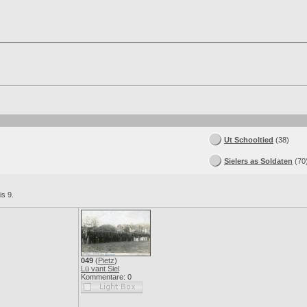
Ut Schooltied
(38)
Sielers as Soldaten
(70
is 9.
049
(
Pietz
)
Lü vant Siel
Kommentare: 0