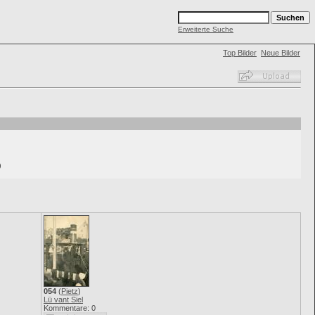
Erweiterte Suche
Top Bilder
Neue Bilder
)
054
(
Pietz
)
Lü vant Siel
Kommentare: 0