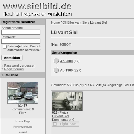
Registrierte Benutzer
Home
/
Oll Biller vant Siel
/ Lü vant Siel
Benutzername:
Lü vant Siel
Passwort:
(Hits: 805904)
Beim n�chsten Besuch
automatisch anmelden?
Unterkategorien
Ab 2000
(17)
»
Password vergessen
»
Registrierung
Ab 1960
(227)
Zufallsbild
Gefunden: 559 Bild(er) auf 63 Seite(n). Angezeigt: Bild 1 b
k1457
Kommentare: 0
023
(
Pietz
)
Pietz
Lü vant Siel
Kommentare: 0
Home Page
Ferienwohnung
e-mail