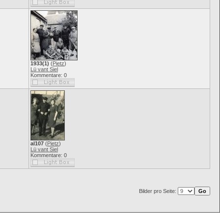
1933(1)
(
Pietz
)
Lü vant Siel
Kommentare: 0
al107
(
Pietz
)
Lü vant Siel
Kommentare: 0
Bilder pro Seite: