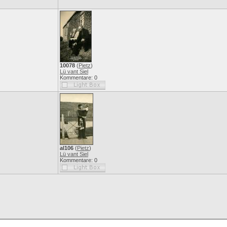
10078
(
Pietz
)
Lü vant Siel
Kommentare: 0
al106
(
Pietz
)
Lü vant Siel
Kommentare: 0