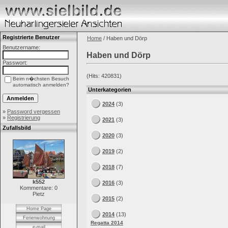
Registrierte Benutzer
Home
/ Haben und Dörp
Benutzername:
Haben und Dörp
Passwort:
(Hits: 420831)
Beim n�chsten Besuch
automatisch anmelden?
Unterkategorien
2024
(3)
»
Password vergessen
»
Registrierung
2021
(3)
Zufallsbild
2020
(3)
2019
(2)
2018
(7)
k552
2016
(3)
Kommentare: 0
Pietz
2015
(2)
Home Page
2014
(13)
Ferienwohnung
Regatta 2014
e-mail