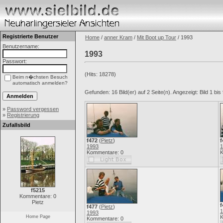
Registrierte Benutzer
Home
/
anner Kram
/
Mit Boot up Tour
/ 1993
Benutzername:
1993
Passwort:
(Hits: 18278)
Beim n�chsten Besuch
automatisch anmelden?
Gefunden: 16 Bild(er) auf 2 Seite(n). Angezeigt: Bild 1 bis 
»
Password vergessen
»
Registrierung
Zufallsbild
f472
(
Pietz
)
f
1993
1
Kommentare: 0
K
f5215
Kommentare: 0
Pietz
f
f477
(
Pietz
)
1
1993
Home Page
K
Kommentare: 0