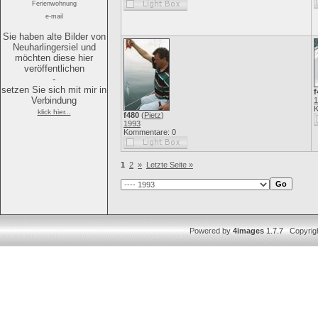
Ferienwohnung
e-mail
Sie haben alte Bilder von
Neuharlingersiel und
möchten diese hier
veröffentlichen
-
setzen Sie sich mit mir in
f
Verbindung
1
K
klick hier...
f480
(
Pietz
)
1993
Kommentare: 0
1
2
»
Letzte Seite »
Powered by
4images
1.7.7 Copyrig