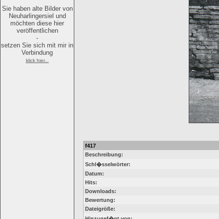
Sie haben alte Bilder von
Neuharlingersiel und
möchten diese hier
veröffentlichen
-
setzen Sie sich mit mir in
Verbindung
klick hier...
f417
Beschreibung:
Schl�sselwörter:
Datum:
Hits:
Downloads:
Bewertung:
Dateigröße:
Hinzugef�gt von: