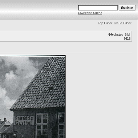
Erweiterte Suche
Top Bilder
Neue Bilder
N�chstes Bild:
f418