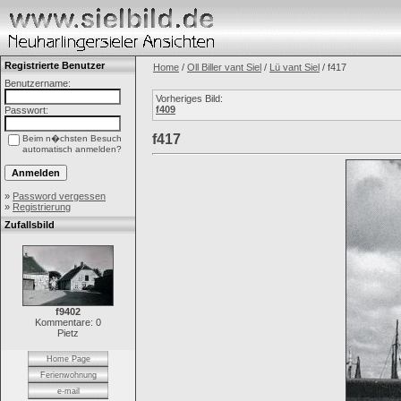
Registrierte Benutzer
Home
/
Oll Biller vant Siel
/
Lü vant Siel
/ f417
Benutzername:
Vorheriges Bild:
f409
Passwort:
f417
Beim n�chsten Besuch
automatisch anmelden?
»
Password vergessen
»
Registrierung
Zufallsbild
f9402
Kommentare: 0
Pietz
Home Page
Ferienwohnung
e-mail