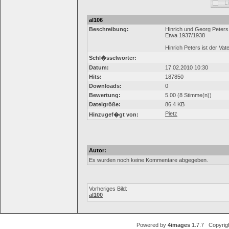
al106
Beschreibung:
Hinrich und Georg Peters
Etwa 1937/1938
Hinrich Peters ist der Va
Schl�sselwörter:
Datum:
17.02.2010 10:30
Hits:
187850
Downloads:
0
Bewertung:
5.00 (8 Stimme(n))
Dateigröße:
86.4 KB
Pietz
Hinzugef�gt von:
Autor:
Es wurden noch keine Kommentare abgegeben.
Vorheriges Bild:
al100
Powered by
4images
1.7.7 Copyrig