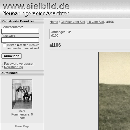
Registrierte Benutzer
Home
/
Oll Biller vant Siel
/
Lü vant Siel
/ al106
Benutzername:
Vorheriges Bild:
al100
Passwort:
al106
Beim n�chsten Besuch
automatisch anmelden?
»
Password vergessen
»
Registrierung
Zufallsbild
k671
Kommentare: 0
Pietz
Home Page