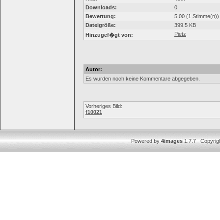
Downloads:
0
Bewertung:
5.00 (1 Stimme(n))
Dateigröße:
399.5 KB
Pietz
Hinzugef�gt von:
Autor:
Es wurden noch keine Kommentare abgegeben.
Vorheriges Bild:
f10021
Powered by
4images
1.7.7 Copyrig