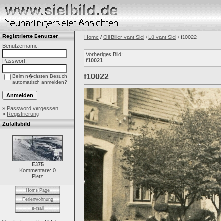
Registrierte Benutzer
Home
/
Oll Biller vant Siel
/
Lü vant Siel
/ f10022
Benutzername:
Vorheriges Bild:
f10021
Passwort:
f10022
Beim n�chsten Besuch
automatisch anmelden?
»
Password vergessen
»
Registrierung
Zufallsbild
E375
Kommentare: 0
Pietz
Home Page
Ferienwohnung
e-mail