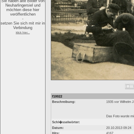
Sie haben alte Bilder von
Neuharlingersiel und
möchten diese hier
veröffentlichen
-
setzen Sie sich mit mir in
Verbindung
klick hier...
f10022
Beschreibung:
1935 vor Wilhelm 
Das Foto wurde mir
Schl�sselwörter:
Datum:
20.10.2013 09:24
Hits:
4167