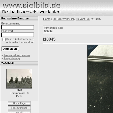
Registrierte Benutzer
Home
/
Oll Biller vant Siel
/
Lü vant Siel
/ f10045
Benutzername:
Vorheriges Bild:
f10043
Passwort:
f10045
Beim n�chsten Besuch
automatisch anmelden?
»
Password vergessen
»
Registrierung
Zufallsbild
al78
Kommentare: 0
Pietz
Home Page
Ferienwohnung
e-mail