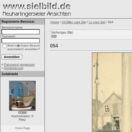
Registrierte Benutzer
Home
/
Oll Biller vant Siel
/
Lü vant Siel
/ 054
Benutzername:
Vorheriges Bild:
049
Passwort:
054
Beim n�chsten Besuch
automatisch anmelden?
»
Password vergessen
»
Registrierung
Zufallsbild
f2300
Kommentare: 0
Pietz
Home Page