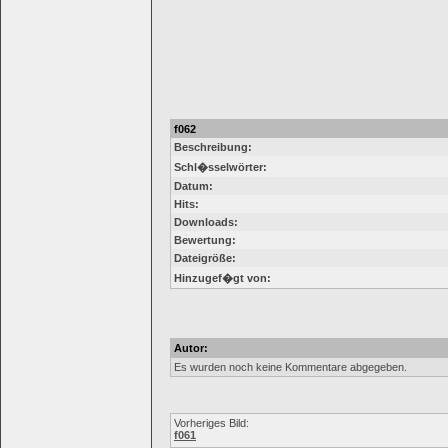
f062
Beschreibung:
Schl�sselwörter:
Datum:
Hits:
Downloads:
Bewertung:
Dateigröße:
Hinzugef�gt von:
Autor:
Es wurden noch keine Kommentare abgegeben.
Vorheriges Bild:
f061