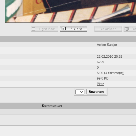
Achim Santjer
22.02.2010 20:32
6229
0
5.00 (4 Stimme(n))
99.8 KB
Pietz
Kommentar: