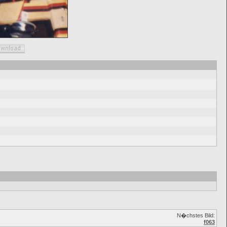
N�chstes Bild:
f063