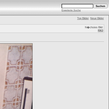
Erweiterte Suche
Top Bilder
Neue Bilder
N�chstes Bild:
f063