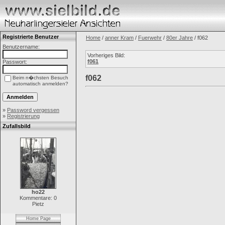
Registrierte Benutzer
Home
/
anner Kram
/
Fuerwehr
/
80er Jahre
/ f062
Benutzername:
Vorheriges Bild:
f061
Passwort:
f062
Beim n�chsten Besuch
automatisch anmelden?
»
Password vergessen
»
Registrierung
Zufallsbild
ho22
Kommentare: 0
Pietz
Home Page