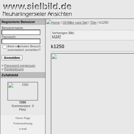
Registrierte Benutzer
Home
/
Oll Biller vant Siel
/
70er
/ k1250
Benutzername:
Vorheriges Bild:
k1247
Passwort:
k1250
Beim n�chsten Besuch
automatisch anmelden?
»
Password vergessen
»
Registrierung
Zufallsbild
f390
Kommentare: 0
Pietz
Home Page
Ferienwohnung
e-mail