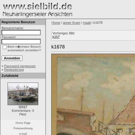
Registrierte Benutzer
Home
/
anner Kram
/
maalt
/ k1678
Benutzername:
Vorheriges Bild:
k157
Passwort:
k1678
Beim n�chsten Besuch
automatisch anmelden?
»
Password vergessen
»
Registrierung
Zufallsbild
f2317
Kommentare: 0
Pietz
Home Page
Ferienwohnung
e-mail