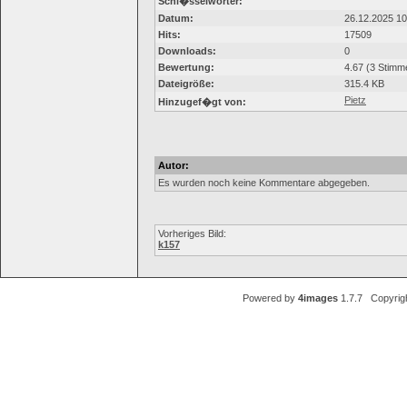
Schl�sselwörter:
Datum:
26.12.2025 10
Hits:
17509
Downloads:
0
Bewertung:
4.67 (3 Stimm
Dateigröße:
315.4 KB
Pietz
Hinzugef�gt von:
Autor:
Es wurden noch keine Kommentare abgegeben.
Vorheriges Bild:
k157
Powered by
4images
1.7.7 Copyrig