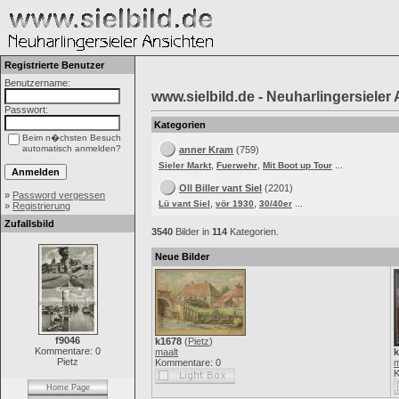
Registrierte Benutzer
Benutzername:
www.sielbild.de - Neuharlingersieler
Passwort:
Kategorien
Beim n�chsten Besuch
automatisch anmelden?
anner Kram
(759)
,
,
...
Sieler Markt
Fuerwehr
Mit Boot up Tour
Oll Biller vant Siel
(2201)
»
Password vergessen
,
,
...
Lü vant Siel
vör 1930
30/40er
»
Registrierung
Zufallsbild
3540
Bilder in
114
Kategorien.
Neue Bilder
f9046
k1678
(
Pietz
)
Kommentare: 0
maalt
k
Pietz
Kommentare: 0
m
K
Home Page