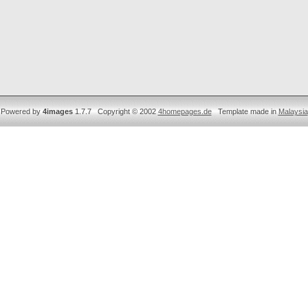
Powered by
4images
1.7.7 Copyright © 2002
4homepages.de
Template made in
Malaysia