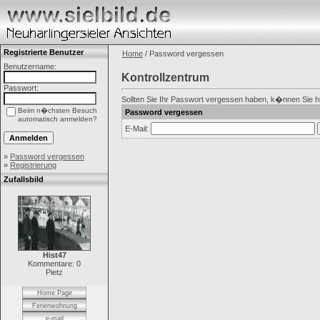
Registrierte Benutzer
Home
/ Password vergessen
Benutzername:
Kontrollzentrum
Passwort:
Sollten Sie Ihr Passwort vergessen haben, k�nnen Sie hier
Beim n�chsten Besuch
Password vergessen
automatisch anmelden?
E-Mail:
»
Password vergessen
»
Registrierung
Zufallsbild
Hist47
Kommentare: 0
Pietz
Home Page
Ferienwohnung
e-mail