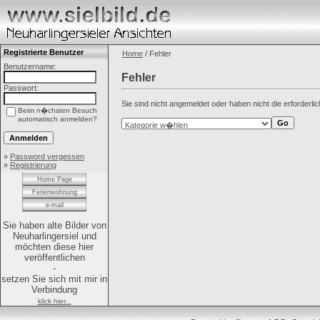
Registrierte Benutzer
Home
/ Fehler
Benutzername:
Fehler
Passwort:
Sie sind nicht angemeldet oder haben nicht die erforderli
Beim n�chsten Besuch
automatisch anmelden?
»
Password vergessen
»
Registrierung
Home Page
Ferienwohnung
e-mail
Sie haben alte Bilder von
Neuharlingersiel und
möchten diese hier
veröffentlichen
-
setzen Sie sich mit mir in
Verbindung
klick hier...