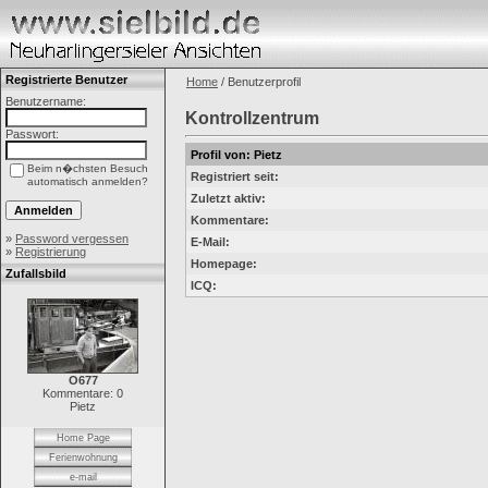
Registrierte Benutzer
Home
/ Benutzerprofil
Benutzername:
Kontrollzentrum
Passwort:
Profil von: Pietz
Beim n�chsten Besuch
Registriert seit:
automatisch anmelden?
Zuletzt aktiv:
Kommentare:
»
Password vergessen
E-Mail:
»
Registrierung
Homepage:
Zufallsbild
ICQ:
O677
Kommentare: 0
Pietz
Home Page
Ferienwohnung
e-mail