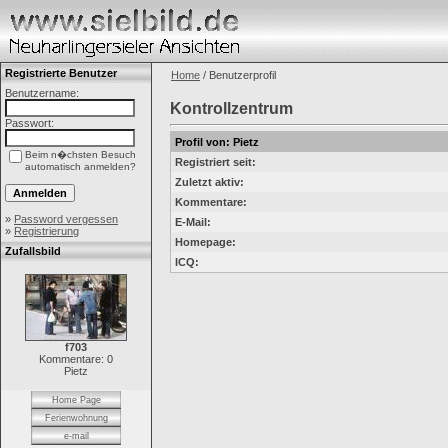
Registrierte Benutzer
Home
/ Benutzerprofil
Benutzername:
Kontrollzentrum
Passwort:
Profil von: Pietz
Beim n�chsten Besuch
Registriert seit:
automatisch anmelden?
Zuletzt aktiv:
Kommentare:
»
Password vergessen
E-Mail:
»
Registrierung
Homepage:
Zufallsbild
ICQ:
f703
Kommentare: 0
Pietz
Home Page
Ferienwohnung
e-mail