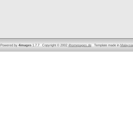
Powered by
4images
1.7.7 Copyright © 2002
4homepages.de
Template made in
Malaysia