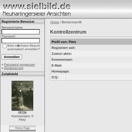
Registrierte Benutzer
Home
/ Benutzerprofil
Benutzername:
Kontrollzentrum
Passwort:
Profil von: Pietz
Beim n�chsten Besuch
Registriert seit:
automatisch anmelden?
Zuletzt aktiv:
Kommentare:
»
Password vergessen
E-Mail:
»
Registrierung
Homepage:
Zufallsbild
ICQ:
f9726
Kommentare: 0
Pietz
Home Page