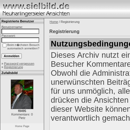
Registrierte Benutzer
Home
/ Registrierung
Benutzername:
Registrierung
Passwort:
Nutzungsbedingung
Beim n�chsten Besuch
automatisch anmelden?
Dieses Archiv nutzt e
Besucher Kommentare 
»
Password vergessen
»
Registrierung
Obwohl die Administrat
Zufallsbild
unerwünschten Beiträg
für uns unmöglich, all
drücken die Ansichten
dieser Website können 
f8495
Kommentare: 0
verantwortlich gemach
Pietz
Home Page