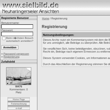
Registrierte Benutzer
Home
/ Registrierung
Benutzername:
Registrierung
Passwort:
Nutzungsbedingungen:
Beim n�chsten Besuch
Dieses Archiv nutzt ein Kommentarsystem mit dem die B
automatisch anmelden?
für uns unmöglich, alle Beiträge zu überprüfen. Alle Be
Sie verpflichten Sich, keine beleidigenden, obszönen, 
Recht ein, Beiträge nach eigenem Ermessen zu entferne
»
Password vergessen
»
Registrierung
Dieses System verwendet Cookies, um Informationen auf
Zufallsbild
Durch das Abschließen der Registrierung stimmen Sie 
W476
Kommentare: 0
Pietz
Home Page
Ferienwohnung
e-mail