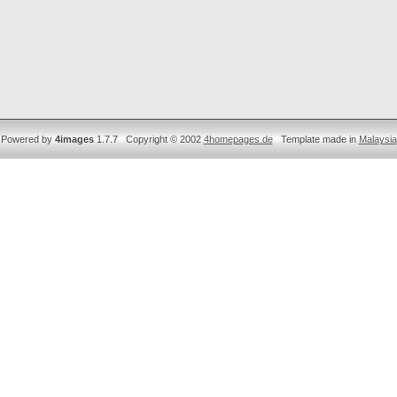
Powered by
4images
1.7.7 Copyright © 2002
4homepages.de
Template made in
Malaysia