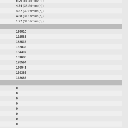
5.00
(53 Stimme(n))
4.74
(35 Stimme(n))
4.87
(32 Stimme(n))
4.88
(31 Stimme(n))
1.27
(31 Stimme(n))
195810
192583
188537
187833
184407
181686
178594
176541
169386
168685
0
0
0
0
0
0
0
0