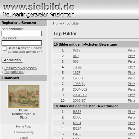
Registrierte Benutzer
Home
/ Top Bilder
Benutzername:
Top Bilder
Passwort:
10 Bilder mit der h�chsten Bewertung
Beim n�chsten Besuch
1
021a
Pietz
automatisch anmelden?
2
040
Pietz
3
063
Pietz
4
10078
Pietz
»
Password vergessen
»
Registrierung
5
1676
Pietz
Zufallsbild
6
1933(1)
Pietz
7
1965(1)
Pietz
8
2004-002
Pietz
9
2004-003
Pietz
10
2009(10)
Pietz
10 Bilder mit den meisten Bewertungen
k1678
1
f8317
Pietz
Kommentare: 0
2
f2600
Pietz
Pietz
3
f2601
Pietz
Home Page
4
f5224
Pietz
Ferienwohnung
5
f5462
Pietz
e-mail