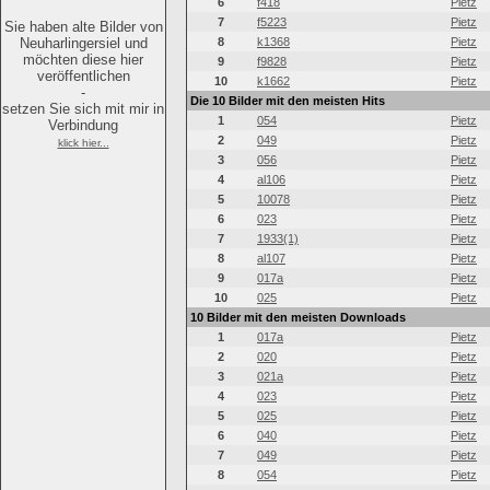
6
f418
Pietz
7
f5223
Pietz
Sie haben alte Bilder von
Neuharlingersiel und
8
k1368
Pietz
möchten diese hier
9
f9828
Pietz
veröffentlichen
10
k1662
Pietz
-
Die 10 Bilder mit den meisten Hits
setzen Sie sich mit mir in
1
054
Pietz
Verbindung
2
049
Pietz
klick hier...
3
056
Pietz
4
al106
Pietz
5
10078
Pietz
6
023
Pietz
7
1933(1)
Pietz
8
al107
Pietz
9
017a
Pietz
10
025
Pietz
10 Bilder mit den meisten Downloads
1
017a
Pietz
2
020
Pietz
3
021a
Pietz
4
023
Pietz
5
025
Pietz
6
040
Pietz
7
049
Pietz
8
054
Pietz