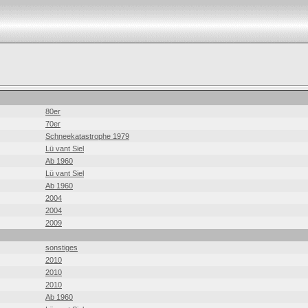
80er
70er
Schneekatastrophe 1979
Lü vant Siel
Ab 1960
Lü vant Siel
Ab 1960
2004
2004
2009
sonstiges
2010
2010
2010
Ab 1960