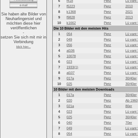
6
f418
Pietz
Lü vant 
e-mail
7
f5223
Pietz
2010
8
k1368
Pietz
2021
Sie haben alte Bilder von
9
f9828
Pietz
2013
Neuharlingersiel und
möchten diese hier
10
k1662
Pietz
Lü vant 
veröffentlichen
Die 10 Bilder mit den meisten Hits
-
1
054
Pietz
Lü vant 
setzen Sie sich mit mir in
2
049
Pietz
Lü vant 
Verbindung
3
056
Pietz
Lü vant 
klick hier...
4
al106
Pietz
Lü vant 
5
10078
Pietz
Lü vant 
6
023
Pietz
Lü vant 
7
1933(1)
Pietz
Lü vant 
8
al107
Pietz
Lü vant 
9
017a
Pietz
30/40er
10
025
Pietz
30/40er
10 Bilder mit den meisten Downloads
1
017a
Pietz
30/40er
2
020
Pietz
Ab 1960
3
021a
Pietz
80er
4
023
Pietz
Lü vant 
5
025
Pietz
30/40er
6
040
Pietz
70er
7
049
Pietz
Lü vant 
8
054
Pietz
Lü vant 