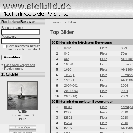
Registrierte Benutzer
Home
/ Top Bilder
Benutzername:
Top Bilder
Passwort:
10 Bilder mit der h�chsten Bewertung
Beim n�chsten Besuch
1
021a
Pietz
80er
automatisch anmelden?
2
040
Pietz
70er
3
063
Pietz
Schneek
4
10078
Pietz
Lü vant 
»
Password vergessen
»
Registrierung
5
1676
Pietz
Ab 1960
Zufallsbild
6
1933(1)
Pietz
Lü vant 
7
1965(1)
Pietz
Ab 1960
8
2004-002
Pietz
2004
9
2004-003
Pietz
2004
10
2009(10)
Pietz
2009
10 Bilder mit den meisten Bewertungen
1
f8317
Pietz
sonstig
W150
2
f2600
Pietz
2010
Kommentare: 0
3
f2601
Pietz
2010
Pietz
4
f5224
Pietz
2010
Home Page
5
f5462
Pietz
Ab 1960
Ferienwohnung