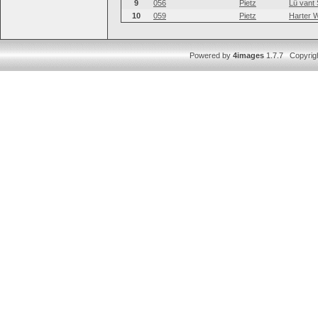
9
056
Pietz
Lü vant 
10
059
Pietz
Harter W
Powered by
4images
1.7.7 Copyrig